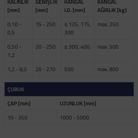
KALINLIK
GENİŞLİK
KANGAL
KANGAL
[mm]
[mm]
I.D. [mm]
AĞIRLIK [kg]
0,10 -
15 - 250
≤ 125, 175,
max. 250
0,5
300
0,50 -
20 - 250
≤ 300, 400,
max. 500
1,2
1,2 - 8,0
20 - 270
500
max. 800
ÇUBUK
ÇAP [mm]
UZUNLUK [mm]
10 - 350
1000 - 5000