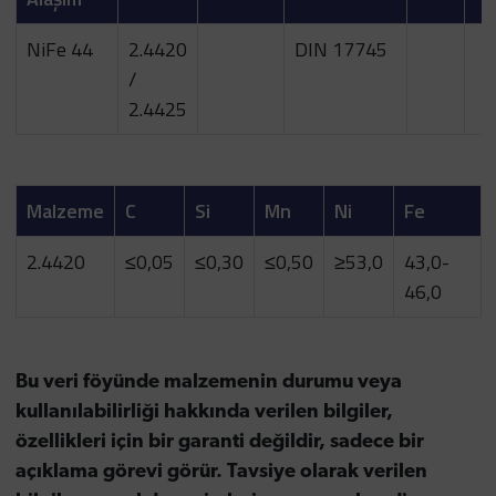
NiFe 44
2.4420
DIN 17745
/
2.4425
Malzeme
C
Si
Mn
Ni
Fe
2.4420
≤0,05
≤0,30
≤0,50
≥53,0
43,0-
46,0
Bu veri föyünde malzemenin durumu veya
kullanılabilirliği hakkında verilen bilgiler,
özellikleri için bir garanti değildir, sadece bir
açıklama görevi görür. Tavsiye olarak verilen