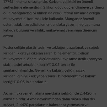
17745'in temel unsurlarıdır. Karbon, çelikteki en önemli
sertleştirme elementidir. Silikon gücü güçlendirmeye yardımcı
olur. Manganez gibi silikon da çelik üretimi sırasında çeliğin
mukavemetini korumak için kullanılır. Manganez önemli
ostenit stabilize edici elementler doku yapısının oluşumuna
katkıda bulunur ve sıkılık, mukavemet ve aşınma direncini
arttırır.
Fosfor çeliğin plastisitesini ve tokluğunu azaltmak ve soğuk
kırılganlık ortaya çıkaran zararlı bir elementtir. Çeliğin
mukavemetini önemli ölçüde aırabilir ve atmosferik korozyon
stabilitesini artırabilir. İçerik% 0.05'ten az ile
sınırlandırılmalıdır. Genellikle kükürt, çeliğin sıcak
kırılganlığını yüksek yapan zararlı bir elementtir ve kükürt
içeriği% 0.05'in altındadır.
Akma mukavemeti, akma meydana geldiğinde 2.4420'in
akma sınırıdır. Akma dayanımından daha büyük olan dış
kuvvet, 2.4420 parçalarının kalıcı arıza yapmasını ve