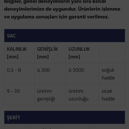
bilgiler, genel deneyimlerin yanı sıra kendi
deneyimlerimize de uygundur. Ürünlerin işlenme
ve uygulama sonuçları için garanti verilmez.
SAC
KALINLIK
GENİŞLİK
UZUNLUK
[mm]
[mm]
[mm]
0,5 - 8
≤ 300
≤ 3000
soğuk
hadde
9 - 30
üretim
üretim
sıcak
genişliği
uzunluğu
hadde
ŞERİT