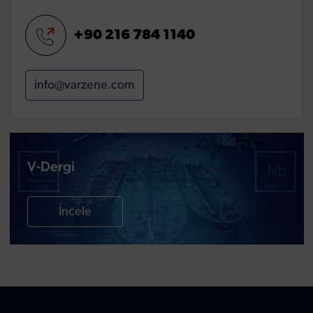
+90 216 784 1140
info@varzene.com
V-Dergi
İncele