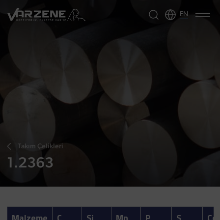
EN
Takım Çelikleri
1.2363
Malzeme
C
Si
Mn
P
S
Co