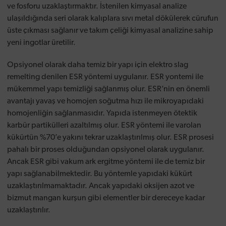
ve fosforu uzaklaştırmaktır. İstenilen kimyasal analize
ulaşıldığında seri olarak kalıplara sıvı metal dökülerek cürufun
üste çıkması sağlanır ve takım çeliği kimyasal analizine sahip
yeni ingotlar üretilir.
Opsiyonel olarak daha temiz bir yapı için elektro slag
remelting denilen ESR yöntemi uygulanır. ESR yontemi ile
mükemmel yapı temizliği sağlanmış olur. ESR’nin en önemli
avantajı yavaş ve homojen soğutma hızı ile mikroyapıdaki
homojenliğin sağlanmasıdır. Yapıda istenmeyen ötektik
karbür partikülleri azaltılmış olur. ESR yöntemi ile varolan
kükürtün %70’e yakını tekrar uzaklaştırılmış olur. ESR prosesi
pahalı bir proses olduğundan opsiyonel olarak uygulanır.
Ancak ESR gibi vakum ark ergitme yöntemi ile de temiz bir
yapı sağlanabilmektedir. Bu yöntemle yapıdaki kükürt
uzaklaştırılmamaktadır. Ancak yapıdaki oksijen azot ve
bizmut mangan kurşun gibi elementler bir dereceye kadar
uzaklaştırılır.