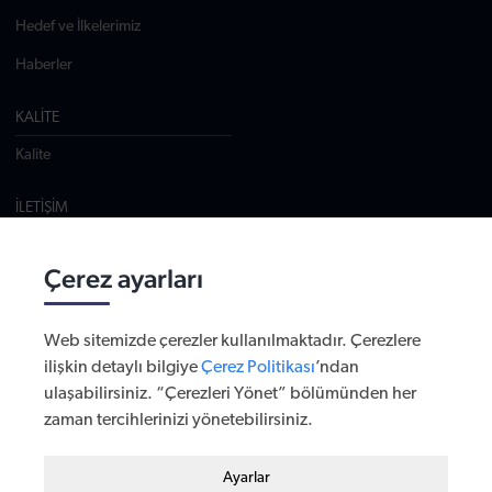
Hedef ve İlkelerimiz
Haberler
KALİTE
Kalite
İLETİŞİM
Tuzla, Tepeören Mevki Osb 3. Cad. No:10, 34959 İstanbul
T: +90 216 784 1140
Çerez ayarları
info@varzene.com
Tüm Adresler
Web sitemizde çerezler kullanılmaktadır. Çerezlere
ilişkin detaylı bilgiye
Çerez Politikası
’ndan
ulaşabilirsiniz. “Çerezleri Yönet” bölümünden her
© 2026 - VARZENE
zaman tercihlerinizi yönetebilirsiniz.
KİŞİSEL VERİLERİN KORUNMASI
Zorunlu / Teknik Çerezler
BİLGİ TOPLUMU HİZMETLERİ
Ayarlar