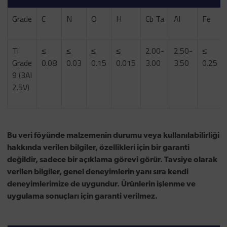
Grade
C
N
O
H
Cb Ta
Al
Fe
Ti
≤
≤
≤
≤
2.00-
2.50-
≤
Grade
0.08
0.03
0.15
0.015
3.00
3.50
0.25
9 (3Al
2.5V)
Bu veri föyünde malzemenin durumu veya kullanılabilirliği
hakkında verilen bilgiler, özellikleri için bir garanti
değildir, sadece bir açıklama görevi görür. Tavsiye olarak
verilen bilgiler, genel deneyimlerin yanı sıra kendi
deneyimlerimize de uygundur. Ürünlerin işlenme ve
uygulama sonuçları için garanti verilmez.