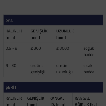
SAC
KALINLIK
GENİŞLİK
UZUNLUK
[mm]
[mm]
[mm]
0,5 - 8
≤ 300
≤ 3000
soğuk
hadde
9 - 30
üretim
üretim
sıcak
genişliği
uzunluğu
hadde
ŞERİT
KALINLIK
GENİŞLİK
KANGAL
KANGAL
[mm]
[mm]
I.D. [mm]
AĞIRLIK [kg]