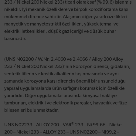
233 / Nickel 200 Nickel 233) ticari olarak saf (% 99,6) işlenmiş
nikeldir. İyi mekanik özelliklere ve birçok korozif ortama karşı
mükemmel dirence sahiptir. Alaşımın diğer yararlı özellikleri
manyetik ve manyetostriktif özellikleri, yüksek termal ve
elektrik iletkenlikleri, düşük gaz içeriği ve düşük buhar
basıncıdır.
(UNS N02200 / W.Nr. 2.4060 ve 2.4066 / Alloy 200 Alloy
233 / Nickel 200 Nickel 233)'nın korozyon direnci, gıdaların,
sentetik liflerin ve kostik alkalilerin taşınmasında ve aynı
zamanda korozyona karşı direncin önemli bir unsur olduğu
yapısal uygulamalarda ürün saflığını korumak için özellikle
yararlıdır. Diğer uygulamalar arasında kimyasal nakliye
tamburları, elektrikli ve elektronik parçalar, havacılık ve füze
bileşenleri bulunmaktadır.
®
UNS N02233 – ALLOY 200 – VAR
233 – Ni 99,6E – Nickel
200 – Nickel 233 – ALLOY 233 – UNS N02200 – Ni99,2 –