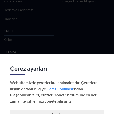
Yönetimden
Entegre Üretim Akışımız
Hedef ve İlkelerimiz
Haberler
KALİTE
Kalite
İLETİŞİM
Tuzla, Tepeören Mevki Osb 3. Cad. No:10, 34959 İstanbul
T: +90 216 784 1140
Çerez ayarları
info@varzene.com
Tüm Adresler
Web sitemizde çerezler kullanılmaktadır. Çerezlere
ilişkin detaylı bilgiye
Çerez Politikası
’ndan
ulaşabilirsiniz. “Çerezleri Yönet” bölümünden her
© 2026 - VARZENE
zaman tercihlerinizi yönetebilirsiniz.
KİŞİSEL VERİLERİN KORUNMASI
Zorunlu / Teknik Çerezler