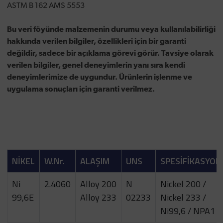
ASTM B 162 AMS 5553
Bu veri föyünde malzemenin durumu veya kullanılabilirliği
hakkında verilen bilgiler, özellikleri için bir garanti
değildir, sadece bir açıklama görevi görür. Tavsiye olarak
verilen bilgiler, genel deneyimlerin yanı sıra kendi
deneyimlerimize de uygundur. Ürünlerin işlenme ve
uygulama sonuçları için garanti verilmez.
NİKEL
W.Nr.
ALAŞIM
UNS
SPESİFİKASYON
Ni
2.4060
Alloy 200
N
Nickel 200 /
99,6E
Alloy 233
02233
Nickel 233 /
Ni99,6 / NPA1