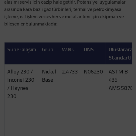
alaşımı servis için cazip hale getirir. Potansiyel uygulamalar
arasında kara bazlı gaz türbinleri, termal ve petrokimyasal
işleme, ısıl işlem ve cevher ve metal arıtımı için ekipman ve
bileşenler bulunmaktadır.
Superalaşım
Grup
W.Nr.
UNS
Uluslararas
Standartla
Alloy 230 /
Nickel
2.4733
N06230
ASTM B
Inconel 230
Base
435
/ Haynes
AMS 5878
230