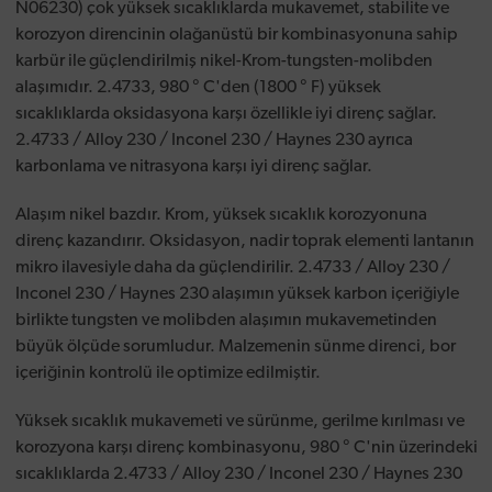
N06230) çok yüksek sıcaklıklarda mukavemet, stabilite ve
korozyon direncinin olağanüstü bir kombinasyonuna sahip
karbür ile güçlendirilmiş nikel-Krom-tungsten-molibden
alaşımıdır. 2.4733, 980 ° C'den (1800 ° F) yüksek
sıcaklıklarda oksidasyona karşı özellikle iyi direnç sağlar.
2.4733 / Alloy 230 / Inconel 230 / Haynes 230 ayrıca
karbonlama ve nitrasyona karşı iyi direnç sağlar.
Alaşım nikel bazdır. Krom, yüksek sıcaklık korozyonuna
direnç kazandırır. Oksidasyon, nadir toprak elementi lantanın
mikro ilavesiyle daha da güçlendirilir. 2.4733 / Alloy 230 /
Inconel 230 / Haynes 230 alaşımın yüksek karbon içeriğiyle
birlikte tungsten ve molibden alaşımın mukavemetinden
büyük ölçüde sorumludur. Malzemenin sünme direnci, bor
içeriğinin kontrolü ile optimize edilmiştir.
Yüksek sıcaklık mukavemeti ve sürünme, gerilme kırılması ve
korozyona karşı direnç kombinasyonu, 980 ° C'nin üzerindeki
sıcaklıklarda 2.4733 / Alloy 230 / Inconel 230 / Haynes 230