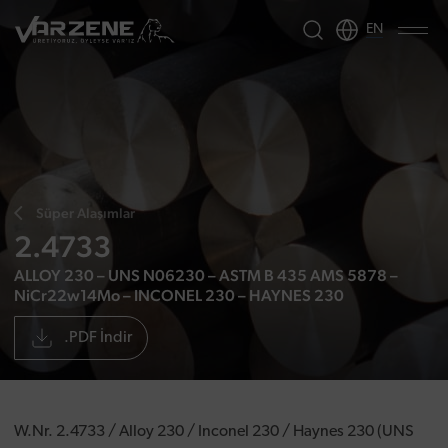
EN
Süper Alaşımlar
2.4733
ALLOY 230 – UNS N06230 – ASTM B 435 AMS 5878 –
NiCr22w14Mo – INCONEL 230 – HAYNES 230
.PDF İndir
W.Nr. 2.4733 / Alloy 230 / Inconel 230 / Haynes 230 (UNS