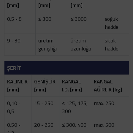
[mm]
[mm]
[mm]
0,5 - 8
≤ 300
≤ 3000
soğuk
hadde
9 - 30
üretim
üretim
sıcak
genişliği
uzunluğu
hadde
ŞERİT
KALINLIK
GENİŞLİK
KANGAL
KANGAL
[mm]
[mm]
I.D. [mm]
AĞIRLIK [kg]
0,10 -
15 - 250
≤ 125, 175,
max. 250
0,5
300
0,50 -
20 - 250
≤ 300, 400,
max. 500
1,2