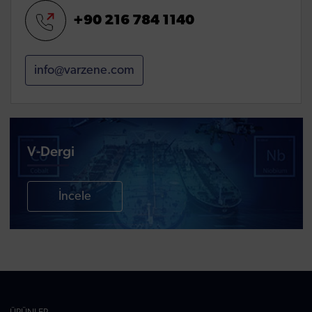
+90 216 784 1140
info@varzene.com
V-Dergi
İncele